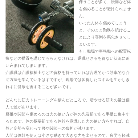
伴うことが多く、腰痛など体
を傷めることが避けられませ
ん。
いったん体を傷めてしまう
と、そのまま勤務を続けるこ
とにより容態を悪化させてし
まいます。
もし職場で事務職への配置転
換などの措置を講じてもらえなければ、退職せざるを得ない状況に追
い込まれてしまいます。
介護職は介護福祉士などの資格を持っていれば合理的かつ効率的な介
助方法を学んでいるはずですが、現場では習得したスキルを生かしき
れずに健康を害することが多いです。
どんなに筋力トレーニングを積んだところで、増やせる筋肉の量は個
人で差があります。
腰椎や関節を傷めるのは力の使い方が体の先端部である手足に集中す
るためで、体の枢要部である体幹を意識した力の使い方をすれば、自
然と姿勢も変わって腰や関節への負担が減ります。
人間は体幹を使えば小さな動きで大きな力を出せるので、疲労も軽減