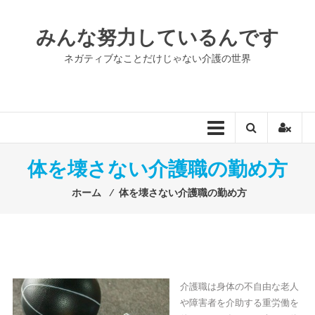
コ
ン
みんな努力しているんです
テ
ン
ネガティブなことだけじゃない介護の世界
ツ
へ
ス
キ
ッ
プ
体を壊さない介護職の勤め方
ホーム
⁄
体を壊さない介護職の勤め方
介護職は身体の不自由な老人
や障害者を介助する重労働を