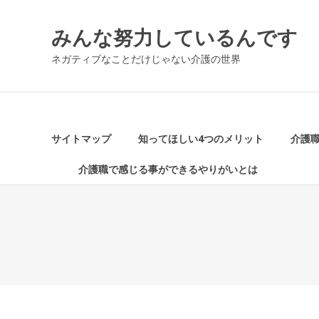
コ
ン
みんな努力しているんです
テ
ン
ネガティブなことだけじゃない介護の世界
ツ
へ
ス
キ
ッ
サイトマップ
知ってほしい4つのメリット
介護
プ
介護職で感じる事ができるやりがいとは